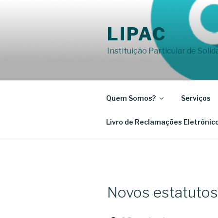
Saltar
para
LIPAC
o
conteúdo
Instituição Particular de Soli
Quem Somos?
Serviços
Livro de Reclamações Eletrónic
Novos estatutos