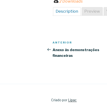
2 Downloads
Description
Preview
Navegação
Conteúdo
ANTERIOR
de
anterior
Anexo às demonstrações
financeiras
artigos
Criado por
Lipac