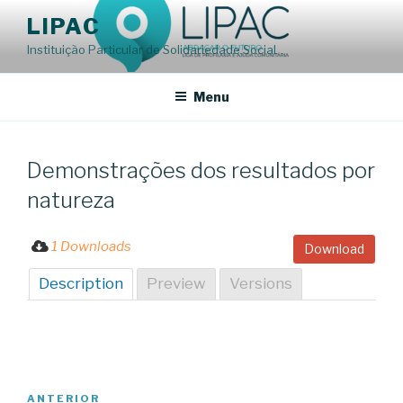
Saltar
LIPAC
para
Instituição Particular de Solidariedade Social
o
conteúdo
Menu
Demonstrações dos resultados por
natureza
1 Downloads
Download
Description
Preview
Versions
Navegação
Conteúdo
ANTERIOR