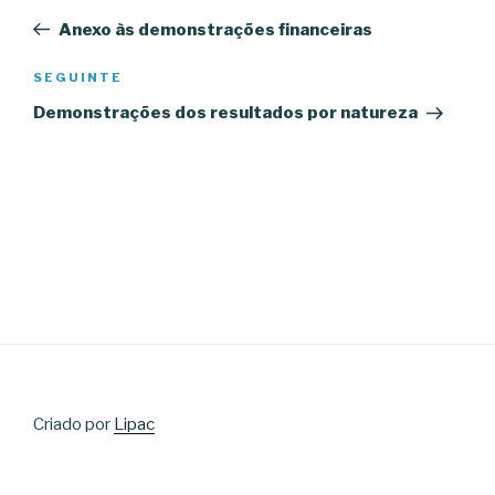
de
anterior
Anexo às demonstrações financeiras
artigos
Conteúdo
SEGUINTE
seguinte
Demonstrações dos resultados por natureza
Criado por
Lipac