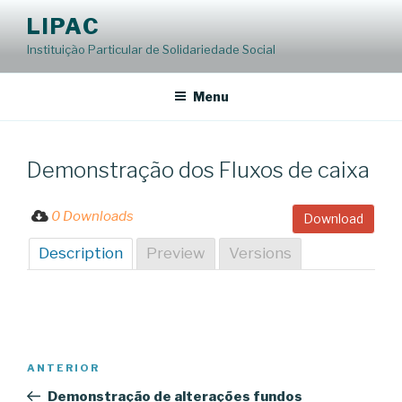
Saltar
LIPAC
para
Instituição Particular de Solidariedade Social
o
conteúdo
Menu
Demonstração dos Fluxos de caixa
0 Downloads
Download
Description
Preview
Versions
Navegação
Conteúdo
ANTERIOR
de
anterior
Demonstração de alterações fundos