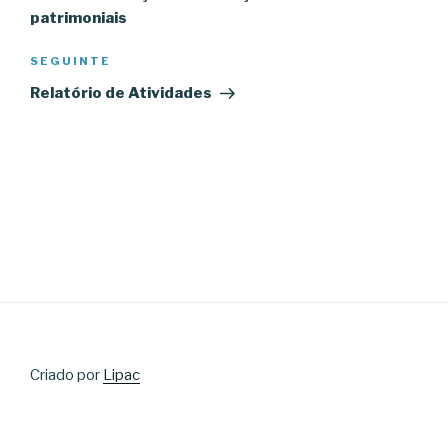
artigos
patrimoniais
Conteúdo
SEGUINTE
seguinte
Relatório de Atividades
Criado por
Lipac