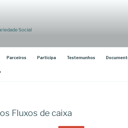
dariedade Social
Parceiros
Participa
Testemunhos
Document
o
s Fluxos de caixa