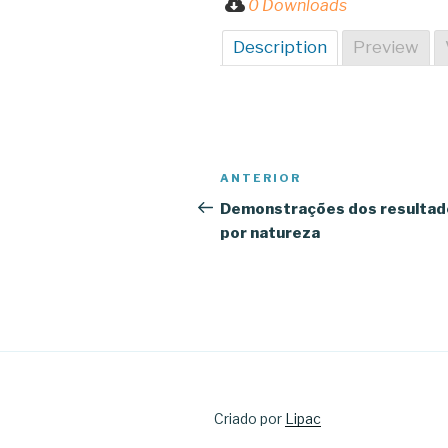
0 Downloads
Description
Preview
Navegação
Conteúdo
ANTERIOR
de
anterior
Demonstrações dos resultad
por natureza
artigos
Criado por
Lipac