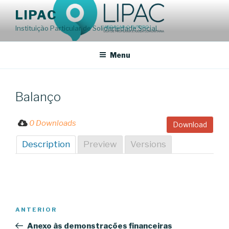
Saltar
LIPAC
para
Instituição Particular de Solidariedade Social
o
conteúdo
Menu
Balanço
0 Downloads
Download
Description
Preview
Versions
Navegação
Conteúdo
ANTERIOR
de
anterior
Anexo às demonstrações financeiras