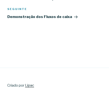
artigos
Conteúdo
SEGUINTE
seguinte
Demonstração dos Fluxos de caixa
Criado por
Lipac