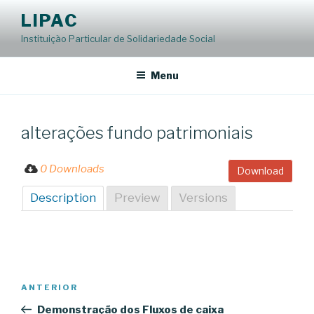
Saltar
LIPAC
para
Instituição Particular de Solidariedade Social
o
conteúdo
Menu
alterações fundo patrimoniais
0 Downloads
Download
Description
Preview
Versions
Navegação
Conteúdo
ANTERIOR
de
anterior
Demonstração dos Fluxos de caixa