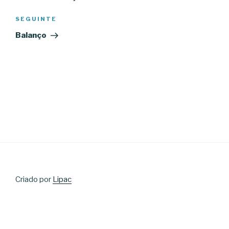
artigos
Conteúdo
SEGUINTE
seguinte
Balanço
Criado por
Lipac